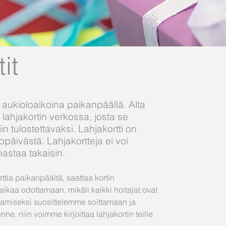
it
aukioloaikoina paikanpäällä. Alta
lahjakortin verkossa, josta se
n tulostettavaksi. Lahjakortti on
päivästä. Lahjakortteja ei voi
nastaa takaisin.
tia paikanpäältä, saattaa kortin
n aikaa odottamaan, mikäli kaikki hoitajat ovat
ttamiseksi suosittelemme soittamaan ja
ne, niin voimme kirjoittaa lahjakortin teille