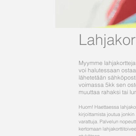
Lahjakort
Myymme lahjakortteja 
voi halutessaan ostaa 
lähetetään sähköpostii
voimassa 5kk sen osto
muuttaa rahaksi tai lu
Huom! Haettaessa lahjakort
kirjoittamista joutua jonki
varattuja. Palvelun nopeu
kertomaan lahjakorttitoiveen