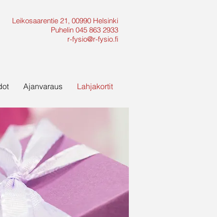
Leikosaarentie 21,
00990 Helsinki
Puhelin 045 863 2933
r-fysio@r-fysio.fi
dot
Ajanvaraus
Lahjakortit