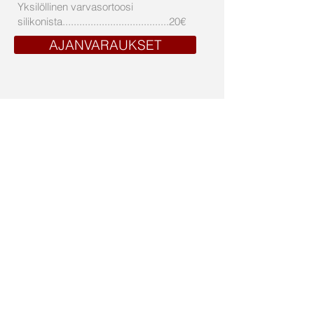
Yksilöllinen varvasortoosi
silikonista......................................20€
AJANVARAUKSET
Henkilötietorekisteriseloste
045 863 2933