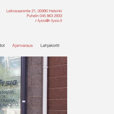
Leikosaarentie 21,
00990 Helsinki
Puhelin 045 863 2933
r-fysio@r-fysio.fi
dot
Ajanvaraus
Lahjakortit