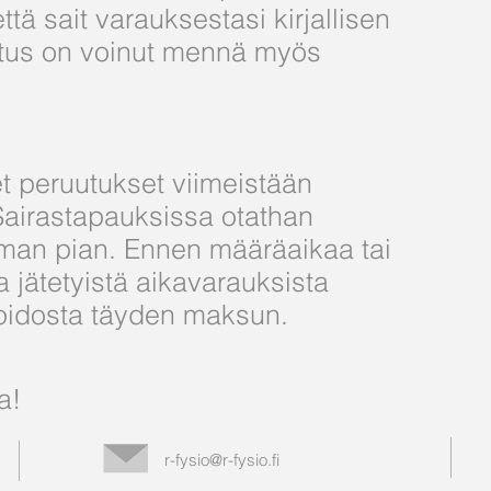
että sait varauksestasi kirjallisen
stus on voinut mennä myös
t peruutukset viimeistään
Sairastapauksissa otathan
man pian. Ennen määräaikaa tai
 jätetyistä aikavarauksista
oidosta täyden maksun.
a!
r-fysio@r-fysio.fi