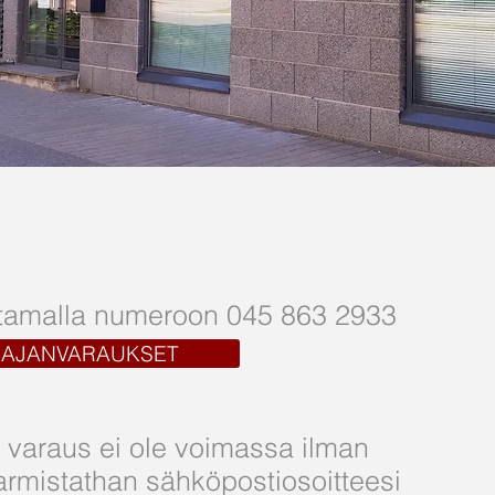
ittamalla numeroon 045 863 2933
AJANVARAUKSET
 varaus ei ole voimassa ilman
armistathan sähköpostiosoitteesi