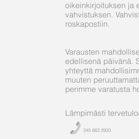
oikeinkirjoituksen ja 
vahvistuksen. Vahvi
roskapostiin.
Varausten mahdollise
edellisenä päivänä. 
yhteyttä mahdollisim
muuten peruuttamatta
perimme varatusta h
Lämpimästi tervetulo
045 863 2933